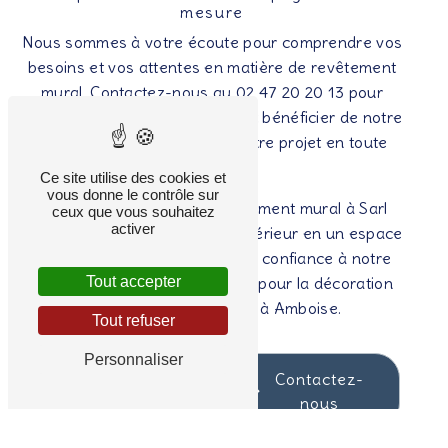
mesure
Nous sommes à votre écoute pour comprendre vos
besoins et vos attentes en matière de revêtement
mural. Contactez-nous au 02 47 20 20 13 pour
obtenir un devis personnalisé et bénéficier de notre
expertise pour concrétiser votre projet en toute
sérénité.
Ce site utilise des cookies et
vous donne le contrôle sur
Confiez votre projet de revêtement mural à Sarl
ceux que vous souhaitez
activer
Avenet et transformez votre intérieur en un espace
élégant et personnalisé. Faites confiance à notre
savoir-faire et à notre passion pour la décoration
Tout accepter
pour sublimer vos murs à Amboise.
Tout refuser
Personnaliser
En savoir
Contactez-
plus
nous