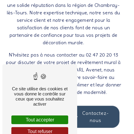
une solide réputation dans la région de Chambray-
lès-Tours. Notre expertise technique, notre sens du
service client et notre engagement pour la
satisfaction de nos clients font de nous un
partenaire de confiance pour tous vos projets de
décoration murale.
N'hésitez pas à nous contacter au 02 47 20 20 13
pour discuter de votre projet de revêtement mural à
Chambray-lès-Tours. Chez SARL Avenet, nous
mettons notre passion et notre savoir-faire au
service de vos murs pour les sublimer et leur donner
Ce site utilise des cookies et
une touche d'élégance et de modernité.
vous donne le contrôle sur
ceux que vous souhaitez
activer
En savoir
Contactez-
Tout accepter
plus
nous
Tout refuser