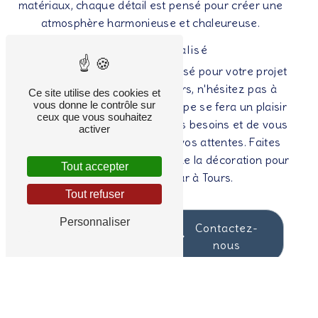
matériaux, chaque détail est pensé pour créer une
atmosphère harmonieuse et chaleureuse.
Devis personnalisé
Pour obtenir un devis personnalisé pour votre projet
de décoration intérieure à Tours, n'hésitez pas à
Ce site utilise des cookies et
vous donne le contrôle sur
contacter Sarl Avenet. Leur équipe se fera un plaisir
ceux que vous souhaitez
de vous rencontrer, d'étudier vos besoins et de vous
activer
proposer une offre adaptée à vos attentes. Faites
confiance à des professionnels de la décoration pour
Tout accepter
sublimer votre intérieur à Tours.
Tout refuser
Personnaliser
En savoir
Contactez-
plus
nous