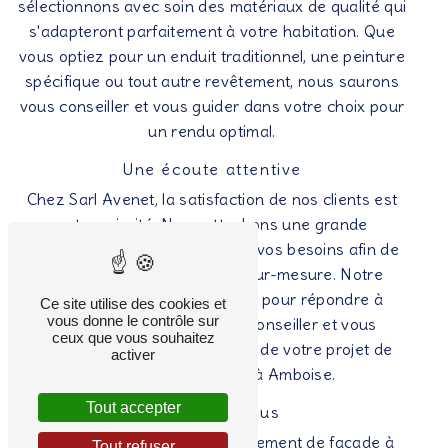
sélectionnons avec soin des matériaux de qualité qui
s'adapteront parfaitement à votre habitation. Que
vous optiez pour un enduit traditionnel, une peinture
spécifique ou tout autre revêtement, nous saurons
vous conseiller et vous guider dans votre choix pour
un rendu optimal.
Une écoute attentive
Chez Sarl Avenet, la satisfaction de nos clients est
notre priorité. Nous attachons une grande
importance à votre écoute et à vos besoins afin de
vous proposer une solution sur-mesure. Notre
équipe est à votre disposition pour répondre à
Ce site utilise des cookies et
vous donne le contrôle sur
toutes vos questions, vous conseiller et vous
ceux que vous souhaitez
accompagner du début à la fin de votre projet de
activer
ravalement de façade à Amboise.
Tout accepter
Contactez-nous
Pour tous vos travaux de ravalement de façade à
Tout refuser