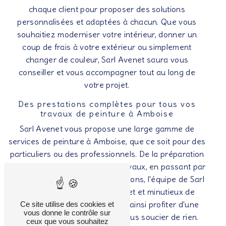
chaque client pour proposer des solutions
personnalisées et adaptées à chacun. Que vous
souhaitiez moderniser votre intérieur, donner un
coup de frais à votre extérieur ou simplement
changer de couleur, Sarl Avenet saura vous
conseiller et vous accompagner tout au long de
votre projet.
Des prestations complètes pour tous vos
travaux de peinture à Amboise
Sarl Avenet vous propose une large gamme de
services de peinture à Amboise, que ce soit pour des
particuliers ou des professionnels. De la préparation
des supports à la finition des travaux, en passant par
le choix des couleurs et des finitions, l'équipe de Sarl
Avenet assure un suivi complet et minutieux de
chaque chantier. Vous pouvez ainsi profiter d'une
Ce site utilise des cookies et
vous donne le contrôle sur
prestation clé en main, sans vous soucier de rien.
ceux que vous souhaitez