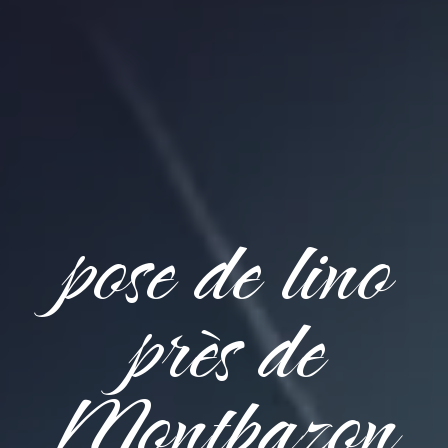
pose de lino
près de
Montbazon