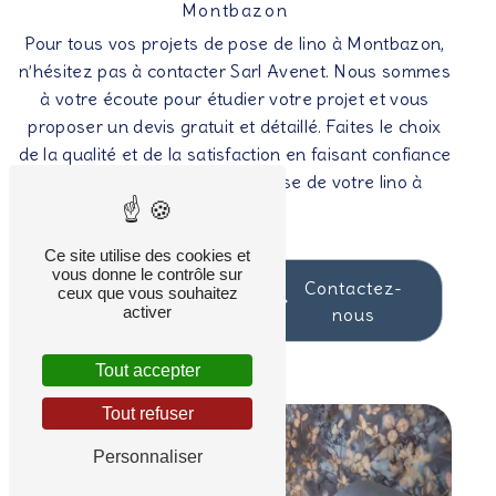
Montbazon
Pour tous vos projets de pose de lino à Montbazon,
n’hésitez pas à contacter Sarl Avenet. Nous sommes
à votre écoute pour étudier votre projet et vous
proposer un devis gratuit et détaillé. Faites le choix
de la qualité et de la satisfaction en faisant confiance
à notre entreprise pour la pose de votre lino à
Montbazon.
Ce site utilise des cookies et
vous donne le contrôle sur
En savoir
Contactez-
ceux que vous souhaitez
activer
plus
nous
Tout accepter
Tout refuser
Personnaliser